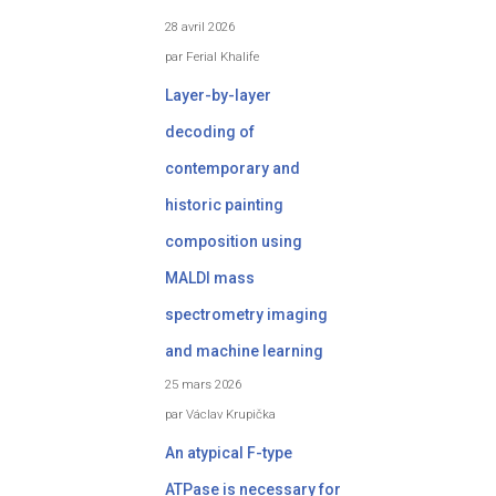
28 avril 2026
par Ferial Khalife
Layer-by-layer
decoding of
contemporary and
historic painting
composition using
MALDI mass
spectrometry imaging
and machine learning
25 mars 2026
par Václav Krupička
An atypical F-type
ATPase is necessary for