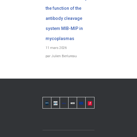
the function of the
antibody cleavage
system MIB-MIP in
mycoplasmas
11 mars 2026
par Julien Berlureau