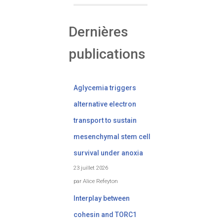
Dernières
publications
Aglycemia triggers
alternative electron
transport to sustain
mesenchymal stem cell
survival under anoxia
23 juillet 2026
par Alice Refeyton
Interplay between
cohesin and TORC1