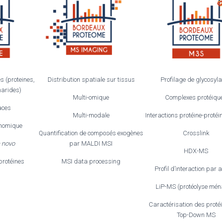
s (proteines,
Distribution spatiale sur tissus
Profilage de glycosyla
harides)
Multi-omique
Complexes protéiqu
aces
Multi-modale
Interactions protéine-proté
xonomique
Quantification de composés exogènes
Crosslink
 novo
par MALDI MSI
HDX-MS
protéines
MSI data processing
Profil d’interaction par a
LiP-MS (protéolyse mén
Caractérisation des proté
Top-Down MS