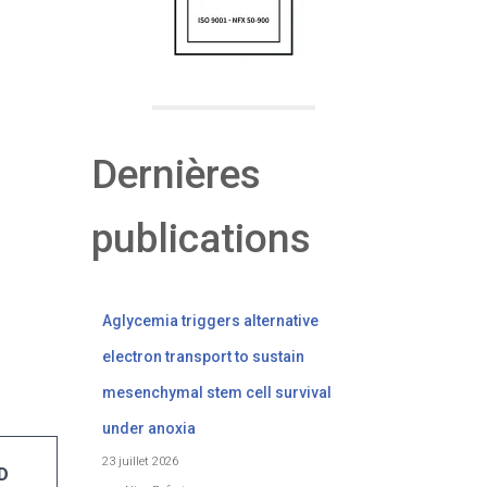
Dernières
publications
Aglycemia triggers alternative
electron transport to sustain
mesenchymal stem cell survival
under anoxia
23 juillet 2026
D