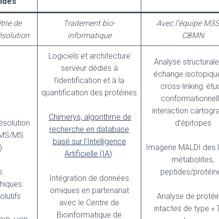
ides
rie de
Traitement bio-
Avec l’équipe M3S
ésolution
informatique
CBMN
Logiciels et architecture
Analyse structurale
serveur dédiés à
échange isotopiqu
l’identification et à la
cross-linking: ét
quantification des protéines
conformationnell
interaction cartogr
Chimerys, algorithme de
ésolution
d’épitopes
recherche en database
-MS/MS
basé sur l’Intelligence
)
Imagerie MALDI des l
Artificielle (IA)
métabolites,
s
peptides/protéin
Intégration de données
hiques
omiques en partenariat
olutifs
Analyse de protéi
avec le Centre de
intactes de type « 
Bioinformatique de