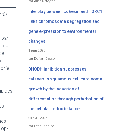
par Alice Refeyton
Interplay between cohesin and TORC1
 du
links chromosome segregation and
gene expression to environmental
 par
changes
e ou
1 juin 2026
ude
par Dorian Besson
e,
aphie
DHODH inhibition suppresses
cutaneous squamous cell carcinoma
growth by the induction of
ipides,
differentiation through perturbation of
es
the cellular redox balance
28 avril 2026
nes
par Ferial Khalife
Top-