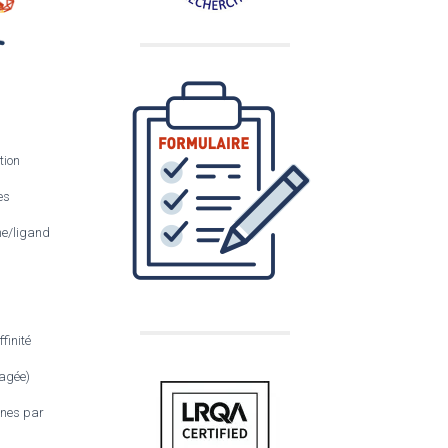
tion
es
ine/ligand
ffinité
agée)
ines par