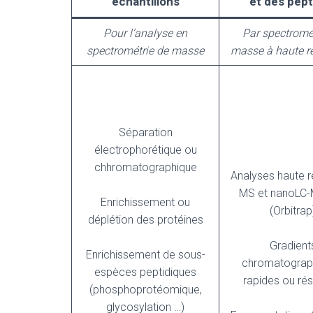
échantillons
et des pept
Pour l’analyse en
Par spectromét
spectrométrie de masse
masse à haute r
Séparation
électrophorétique ou
chhromatographique
Analyses haute r
MS et nanoLC
Enrichissement ou
(Orbitrap
déplétion des protéines
Gradient
Enrichissement de sous-
chromatograp
espèces peptidiques
rapides ou rés
(phosphoprotéomique,
glycosylation …)