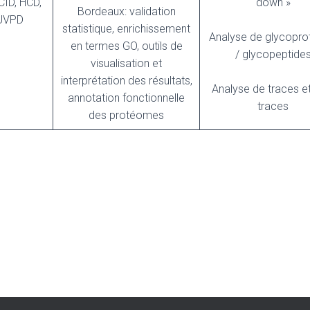
CID, HCD,
down »
Bordeaux: validation
 UVPD
statistique, enrichissement
Analyse de glycopro
en termes GO, outils de
/ glycopeptide
visualisation et
interprétation des résultats,
Analyse de traces et
annotation fonctionnelle
traces
des protéomes