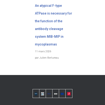
An atypical F-type
ATPase is necessary for
the function of the
antibody cleavage
system MIB-MIP in
mycoplasmas
11 mars 2026
par Julien Berlureau