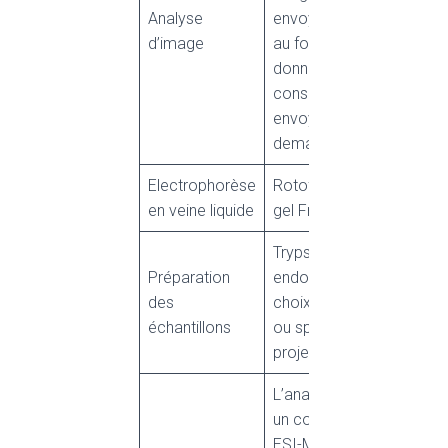
Analyse
envoyées par défaut
d’image
au format .jpeg. Les
données brutes sont
conservées et
envoyées sur
demande.
Electrophorèse
Rotofor, Offgel (pI) ;
en veine liquide
gel Free (MW)
Trypsine ou
Préparation
endoprotéase au
des
choix selon impératif
échantillons
ou spécificité du
projet.
L’analyse repose sur
un couplage nanoLC-
ESI-MS/MS utilisant