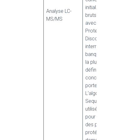
initial. Les fichiers
Analyse LC-
bruts sont traités
MS/MS
avec le logiciel
Proteome
Discoverer, en
interrogeant la
banque de données
la plus appropriée,
définie en
concertation avec le
porteur de projet.
L’algorithme
Sequest HT est
utilisé par défaut
pour l’identification
des peptides et des
protéines. Sur