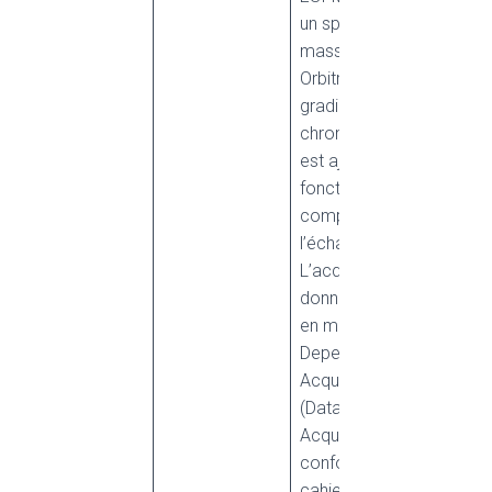
un spectromètre de
masse de type
Orbitrap. La durée du
gradient
chromatographique
est ajustée en
fonction de la
complexité de
l’échantillon.
L’acquisition des
données est réalisée
en mode DDA (Data
Dependent
Acquisition) ou DIA
(Data Independent
Acquisition),
conformément au
cahier des charges