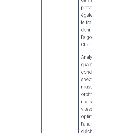
demande, la
plateforme peut
également effectuer
le traitement des
données à l’aide de
l’algorithme
Chimerys.
Analyses
quantitatives
conduites sur un
spectromètre de
masse de type
orbitrap permettant
une sensibilité et une
vitesse de scan
optimale pour
l’analyse
d’échantillons très