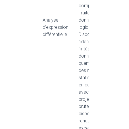
complexes.
Traitement des
Analyse
données via le
d’expression
logiciel Proteome
différentielle
Discoverer pour
l’identification et
l’intégration des
données
quantitatives. Calculs
des ratios et tests
statistiques établis
en concertation
avec le porteur de
projet. Données
brutes mises à
disposition. Bilans
rendus sous format
excel.