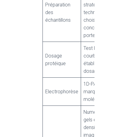
Préparation
stratégies
des
technologiques
échantillons
choisies et en
concertation avec le
porteur de projet.
Test Bradford. Une
Dosage
courbe étalon est
protéique
établie à chaque
dosage.
1D-PAGE avec
Electrophorèse
marqueurs de poids
moléculaires.
Numérisation des
gels et analyse par
densitométrie. Les
images de gel sont