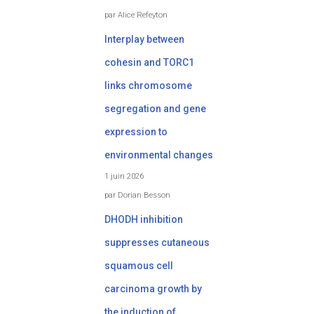
par Alice Refeyton
Interplay between
cohesin and TORC1
links chromosome
segregation and gene
expression to
environmental changes
1 juin 2026
par Dorian Besson
DHODH inhibition
suppresses cutaneous
squamous cell
carcinoma growth by
the induction of