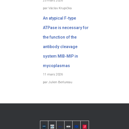
25 mars 2026
par Václav Krupička
An atypical F-type
ATPase is necessary for
the function of the
antibody cleavage
system MIB-MIP in
mycoplasmas
11 mars 2026
par Julien Berlureau