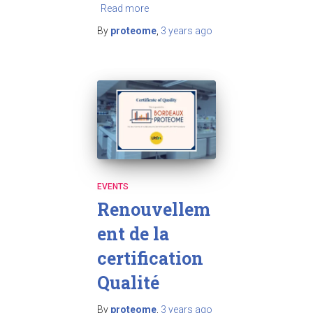
Read more
By
proteome
,
3 years
ago
EVENTS
Renouvellem
ent de la
certification
Qualité
By
proteome
,
3 years
ago