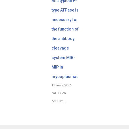
An atypical F-
type ATPase is
necessary for
the function of
the antibody
cleavage
system MIB-
MIP in
mycoplasmas
11 mars 2026
par Julien
Berlureau