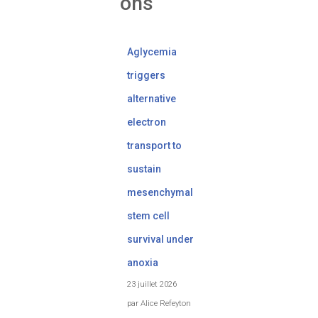
ons
Aglycemia
triggers
alternative
electron
transport to
sustain
mesenchymal
stem cell
survival under
anoxia
23 juillet 2026
par Alice Refeyton