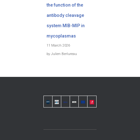
the function of the
antibody cleavage
system MIB-MIP in
mycoplasmas
11 March 2026
by Julien Berlureau