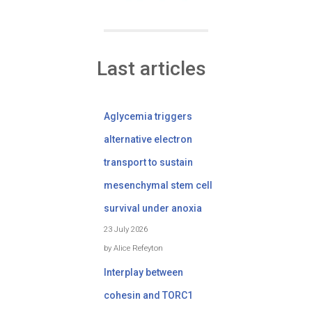
Last articles
Aglycemia triggers
alternative electron
transport to sustain
mesenchymal stem cell
survival under anoxia
23 July 2026
by Alice Refeyton
Interplay between
cohesin and TORC1